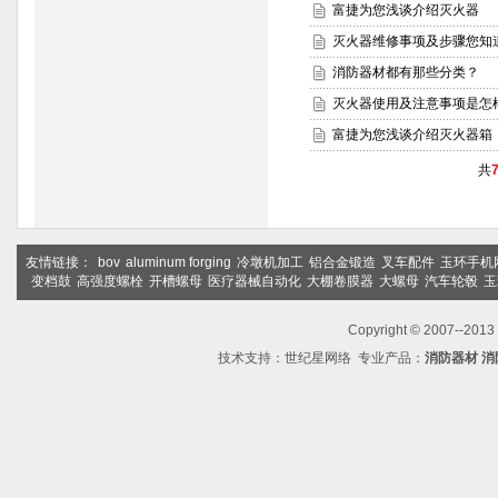
富捷为您浅谈介绍灭火器
灭火器维修事项及步骤您知
消防器材都有那些分类？
灭火器使用及注意事项是怎
富捷为您浅谈介绍灭火器箱
共
友情链接：
bov
aluminum forging
冷墩机加工
铝合金锻造
叉车配件
玉环手机
变档鼓
高强度螺栓
开槽螺母
医疗器械自动化
大棚卷膜器
大螺母
汽车轮毂
玉
Copyright © 2007--2
技术支持：
世纪星网络
专业产品：
消防器材
消