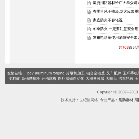
富捷消防器材给广大群众讲
春季里风干物燥,防火应加重
家庭防火不容轻视
冬季防火 一定要注意安全用
发布电动车使用消防安全常
共
703
条记录
友情链接：
bov
aluminum forging
冷墩机加工
铝合金锻造
叉车配件
玉环手机
变档鼓
高强度螺栓
开槽螺母
医疗器械自动化
大棚卷膜器
大螺母
汽车轮毂
玉
Copyright © 2007--2
技术支持：
世纪星网络
专业产品：
消防器材
消