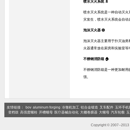
喷水灭火系统 🚿
喷水灭火系统是一种自动灭火
灾发生，喷水灭火系统会自动
泡沫灭火器 🛟
泡沫灭火器主要用于扑灭油类
火器通常放在厨房和实验室等
不锈钢消防箱 🏠
不锈钢消防箱是一种更加耐用
强。
友情链接：
bov
aluminum forging
冷墩机加工
铝合金锻造
叉车配件
玉环手机
变档鼓
高强度螺栓
开槽螺母
医疗器械自动化
大棚卷膜器
大螺母
汽车轮毂
玉
Copyright © 2007--2