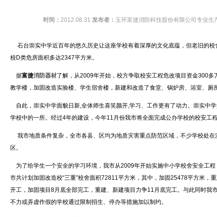
时间：
2012.08.31
发布者：
玉环富捷消防科技股份有限公司专业生
石台崇实中学近百年的悠久历史让这座学校有着深厚的文化底蕴，但老旧的校
校D类危房面积多达2347平方米。
据
富捷
消防器材
了解，从2009年开始，校方争取校安工程危改项目资金300多
教学楼，加固改造实验楼、学生宿舍楼，新建和改造了食堂、锅炉房、浴室、厕
自此，崇实中学面貌日新,全体师生喜笑颜开,学习、工作更有了动力。崇实中学是
学校中的一所。经过4年的建设，今年11月份我市将全面完成公办学校的校安工程
我市地质条件复杂，全市各县、区均为地质灾害重点防范区域，不少学校处在
区。
为了给学生一个安全的学习环境，我市从2009年开始实施中小学校舍安全工程
市共计划加固改造校“三重”校舍面积72811平方米，其中，加固25478平方米，
开工，加固项目8月底全部完工，重建、新建项目力争11月底完工。与此同时我
不力或弄虚作假的学校通过限制招生、停办等措施加以制约。