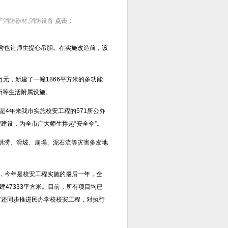
产消防器材,消防设备
点击：
舍也让师生提心吊胆。在实施改造前，该
万元，新建了一幢1866平方米的多功能
所等生活附属设施。
4年来我市实施校安工程的571所公办
建设，为全市广大师生撑起“安全伞”。
洪涝、滑坡、崩塌、泥石流等灾害多发地
，今年是校安工程实施的最后一年，全
重建47333平方米。目前，所有项目均已
市还同步推进民办学校校安工程，对执行