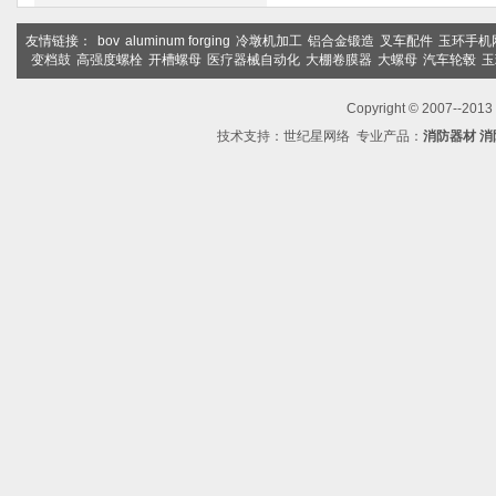
友情链接：
bov
aluminum forging
冷墩机加工
铝合金锻造
叉车配件
玉环手机
变档鼓
高强度螺栓
开槽螺母
医疗器械自动化
大棚卷膜器
大螺母
汽车轮毂
玉
Copyright © 2007--2
技术支持：
世纪星网络
专业产品：
消防器材
消