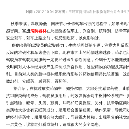
时间：
2012.10.04
发布者：
玉环富捷消防科技股份有限公司专业生
秋季来临，温度降低，国庆节小长假驾车出行的过程中，如果出现
消防器材
感冒药。
富捷
在此提醒各位车主，兴奋剂、镇静剂、防晕车
安全驾车，驾车上路之前，切忌乱吃药，以免影响驶。
疾病会影响驾驶员的驾驶能力，生病期间驾驶车辆，注意力和反应
反应的准确性和车速也会下降。现在市面上的药物越来越多，药名也
驾驶员在驾驶期间服药一定要经过医生诊断同意，否则千万不能随便
长时间对人体神经系统产生抑制或兴奋作用，这些药物的功能及其副
利。目前对人类的脑中枢神经系统有影响的药物使用得比较普遍，这
致幻剂、安眠药、感冒药、胃药等。
据介绍，在抗过敏类药物中，如扑尔敏、大部分抗感冒药物、止咳
抗组胺类药物成分，驾驶员服用后，药效发挥会对中枢神经系统产生
引起嗜睡、眩晕、头痛、颤抖、耳鸣和幻觉反应。另外，抗晕动症药
类药物大多含有安眠药成分，服用后会困倦瞌睡、动作呆滞，导致司
解痉剂等药物，服用后会散大瞳孔，导致视力模糊，出现重复的视觉
一层黄色，误将红灯看成黄灯，造成很大的安全隐患。