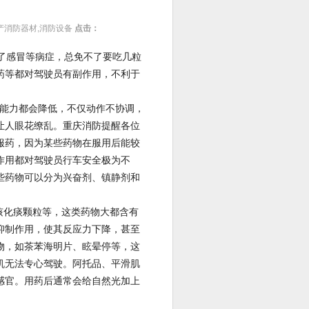
产消防器材,消防设备
点击：
了感冒等病症，总免不了要吃几粒
药等都对驾驶员有副作用，不利于
能力都会降低，不仅动作不协调，
让人眼花缭乱。重庆消防提醒各位
服药，因为某些药物在服用后能较
作用都对驾驶员行车安全极为不
些药物可以分为兴奋剂、镇静剂和
化痰颗粒等，这类药物大都含有
抑制作用，使其反应力下降，甚至
物，如茶苯海明片、眩晕停等，这
机无法专心驾驶。阿托品、平滑肌
感官。用药后通常会给自然光加上