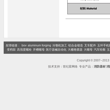
友情链接：
bov
aluminum forging
冷墩机加工
铝合金锻造
叉车配件
玉环手机
变档鼓
高强度螺栓
开槽螺母
医疗器械自动化
大棚卷膜器
大螺母
汽车轮毂
玉
Copyright © 2007--2
技术支持：
世纪星网络
专业产品：
消防器材
消