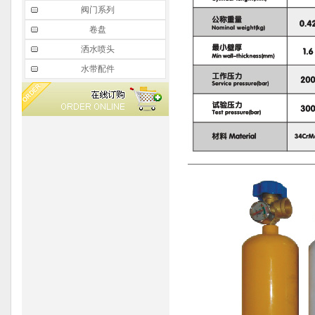
阀门系列
卷盘
洒水喷头
水带配件