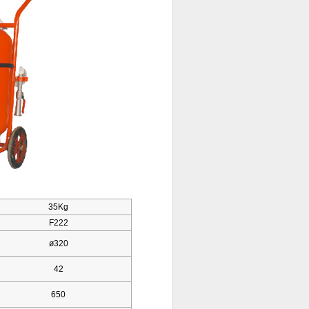
35Kg
F222
ø320
42
650