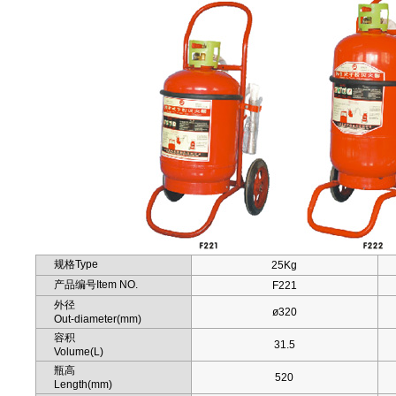
规格Type
25Kg
产品编号Item NO.
F221
外径
ø320
Out-diameter(mm)
容积
31.5
Volume(L)
瓶高
520
Length(mm)