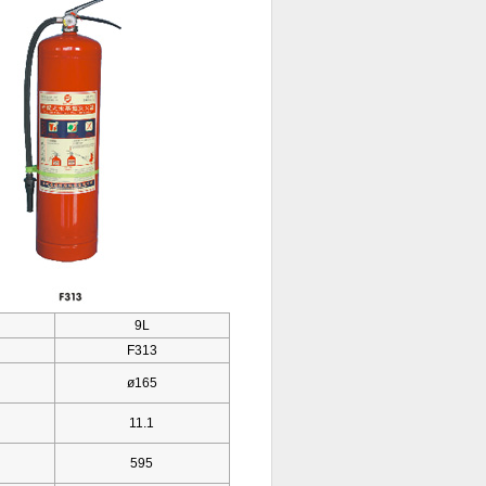
9L
F313
ø165
11.1
595