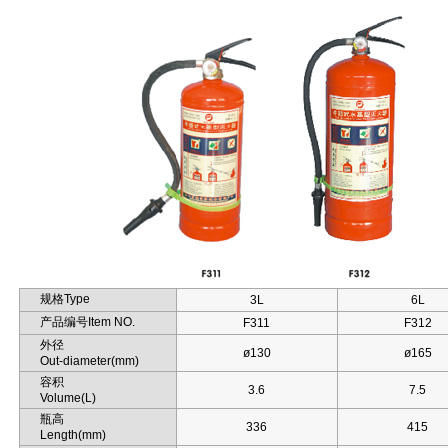
规格Type
3L
6L
产品编号Item NO.
F311
F312
外径
ø130
ø165
Out-diameter(mm)
容积
3.6
7.5
Volume(L)
瓶高
336
415
Length(mm)